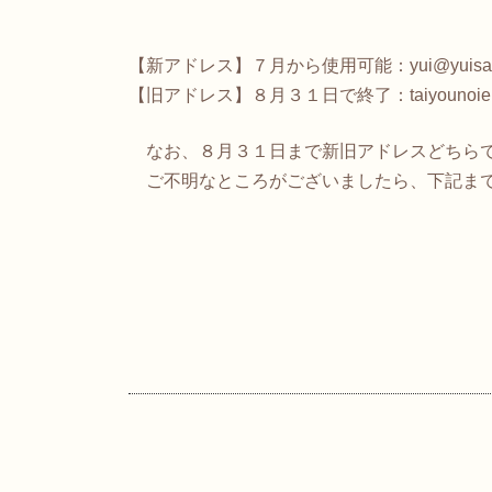
【新アドレス】７月から使用可能：yui@yuisanyu
【旧アドレス】８月３１日で終了：taiyounoie@bz03
なお、８月３１日まで新旧アドレスどちらで
ご不明なところがございましたら、下記まで