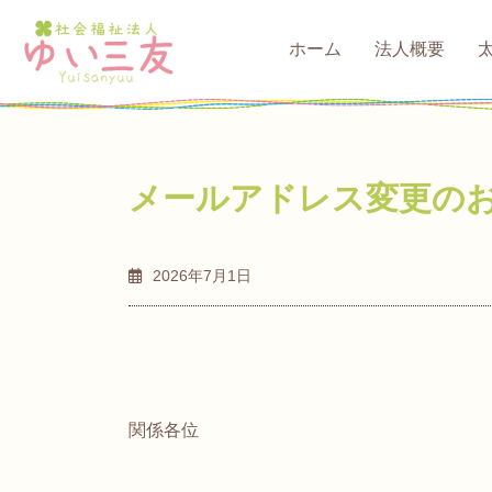
コ
ナ
ン
ビ
ホーム
法人概要
テ
ゲ
ン
ー
ツ
シ
へ
ョ
ス
ン
メールアドレス変更の
キ
に
ッ
移
プ
動
2026年7月1日
関係各位