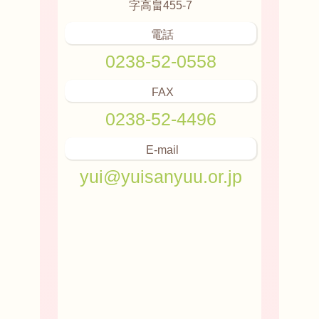
字高畠455-7
電話
0238-52-0558
FAX
0238-52-4496
E-mail
yui@yuisanyuu.or.jp